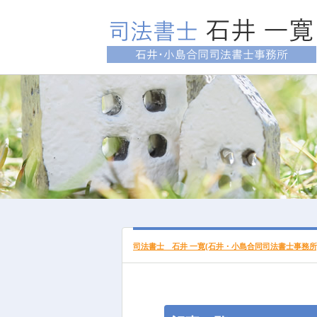
司法書士 石井 一寛(石井・小島合同司法書士事務所